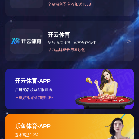
/
产品中心
/
信息发布系统
分类出来


智能安防领域

智能停车系统
通道
门禁系统
消费系统
巡更系统
智能充电桩