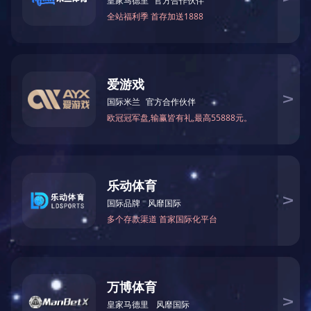
PREV

NEXT

您现在的位置：
开云(中国)