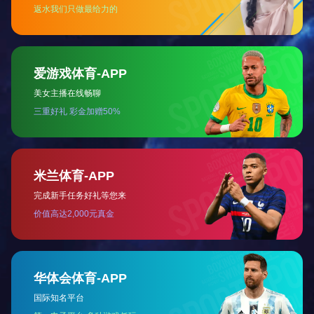
案例
案例


贞丰法院
【概要描述】
分类：
贵州案例
作者：
来源：
发布时间：
2020-03-17 10:14
访问量：
详情