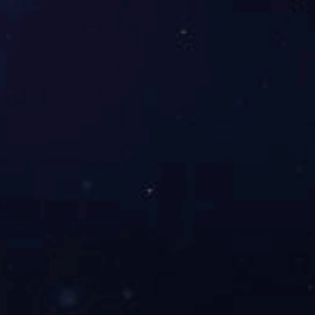
上一个
:
贵阳国际数字产业园
下一个
:
贵州省高级人民法院
上一个
:
贵阳国际数字产业园
下一个
:
贵州省高级人民法院
CONTACT INFORMATION
联系方式
贵州省贵阳市观山湖区观山西路乾图中心广场A栋一单元17—4
15085988761
18984065526
643339550@qq.com
OFFICIAL ACCOUNTS
公众号
欢迎关注公众号