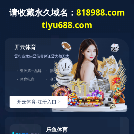
150 8598 8761
开云(中国)
关于我们
公司简介
企业文化
荣誉资质
产品中心
智能安防领域
信息发布系统
远程会议系统
LED显示屏
案例展示
新闻资讯
公司新闻
开云网页版·官方版在线
通知公告
服务中心
服务理念
售后服务
解决方案
人才招聘
人才理念
招聘信息
联系我们
联系方式
在线留言