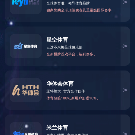
导航

开云(中国)
关于我们

公司简介
企业文化
荣誉资质
产品中心

智能安防领域
信息发布系统
远程会议系统
LED显示屏
案例展示
新闻资讯

公司新闻
开云网页版·官方版在线
通知公告
服务中心

服务理念
售后服务
解决方案
人才招聘

人才理念
招聘信息
联系我们

联系方式
在线留言