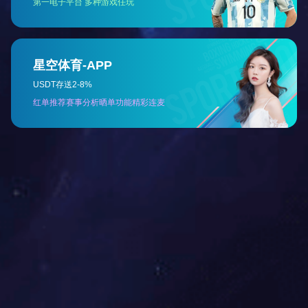
产品编号
所属分类
产品中心
数量
-
+
库存:
0
立即购买
加入购物车
暂时无货

1
产品描述
参数